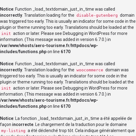
Notice
: Function _load_textdomain_just_in_time was called
incorrectly
. Translation loading for the
domain
disable-gutenberg
was triggered too early. This is usually an indicator for some code in the
plugin or theme running too early. Translations should be loaded at the
action or later. Please see
Debugging in WordPress
for more
init
information. (This message was added in version 6.7.0.) in
/var/www/vhosts/aero-tourisme.fr/httpdocs/wp-
includes/functions.php
on line
6170
Notice
: Function _load_textdomain_just_in_time was called
incorrectly
. Translation loading for the
domain was
woocommerce
triggered too early. This is usually an indicator for some code in the
plugin or theme running too early. Translations should be loaded at the
action or later. Please see
Debugging in WordPress
for more
init
information. (This message was added in version 6.7.0.) in
/var/www/vhosts/aero-tourisme.fr/httpdocs/wp-
includes/functions.php
on line
6170
Notice
: La fonction _load_textdomain_just_in_time a été appelée de
façon
incorrecte
. Le chargement de la traduction pour le domaine
a été déclenché trop tôt. Cela indique généralement que
my-listing