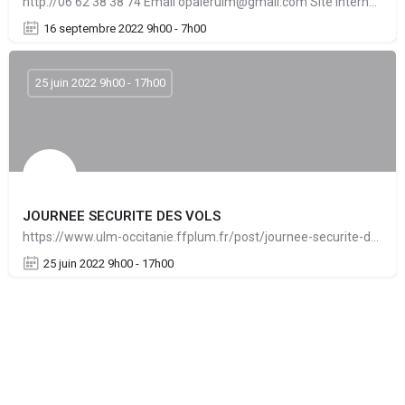
http://06 62 38 38 74 Email opalerulm@gmail.com Site internet https://www.opalerformationulm.fr/ Adresse…
16 septembre 2022 9h00 - 7h00
25 juin 2022 9h00 - 17h00
JOURNEE SECURITE DES VOLS
https://www.ulm-occitanie.ffplum.fr/post/journee-securite-des-vols Le nombre de places étant restreint la…
25 juin 2022 9h00 - 17h00